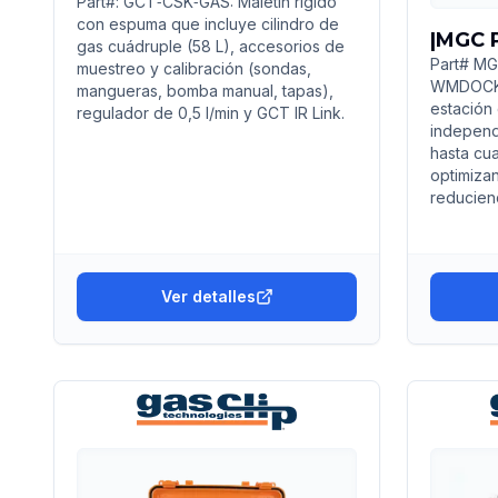
Part#: GCT‑CSK‑GAS: Maletín rígido
con espuma que incluye cilindro de
|MGC 
gas cuádruple (58 L), accesorios de
Part# M
muestreo y calibración (sondas,
WMDOCK-
mangueras, bomba manual, tapas),
estación 
regulador de 0,5 l/min y GCT IR Link.
independ
hasta cua
optimiza
reducien
Ver detalles