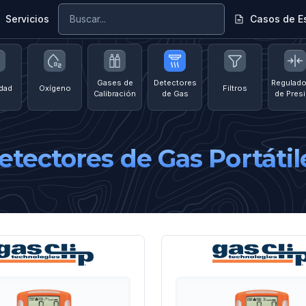
Servicios
Casos de E
Gases de
Detectores
Regulado
dad
Oxígeno
Filtros
Calibración
de Gas
de Pres
etectores de Gas Portátil