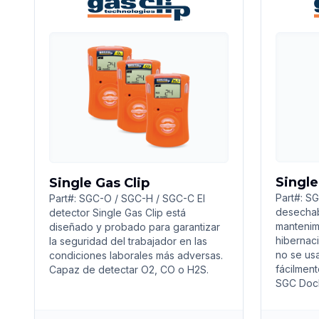
Single
Single Gas Clip
Part#: SG
Part#: SGC-O / SGC-H / SGC-C El
desechab
detector Single Gas Clip está
mantenim
diseñado y probado para garantizar
hibernac
la seguridad del trabajador en las
no se usa
condiciones laborales más adversas.
fácilment
Capaz de detectar O2, CO o H2S.
SGC Doc