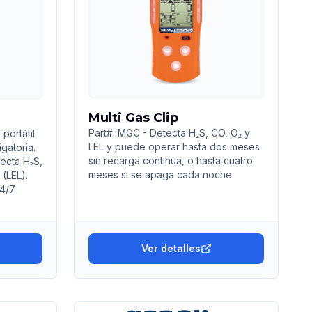
Multi Gas Clip
Part#: MGC - Detecta H₂S, CO, O₂ y
portátil
LEL y puede operar hasta dos meses
igatoria.
sin recarga continua, o hasta cuatro
tecta H₂S,
meses si se apaga cada noche.
(LEL).
24/7
Ver detalles