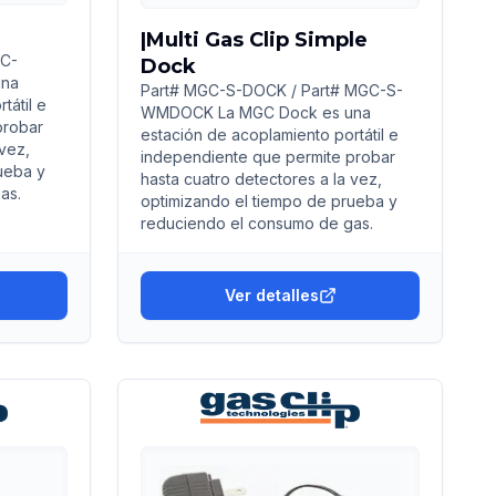
|Multi Gas Clip Simple
GC-
Dock
una
Part# MGC-S-DOCK / Part# MGC-S-
tátil e
WMDOCK La MGC Dock es una
probar
estación de acoplamiento portátil e
 vez,
independiente que permite probar
ueba y
hasta cuatro detectores a la vez,
as.
optimizando el tiempo de prueba y
reduciendo el consumo de gas.
Ver detalles