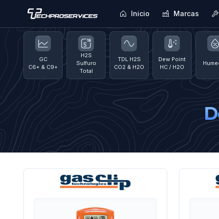
Inicio
Marcas
H2S
GC
TDL H2S
Dew Point
Sulfuro
Hume
C6+ & C9+
CO2 & H2O
HC / H2O
Total
D