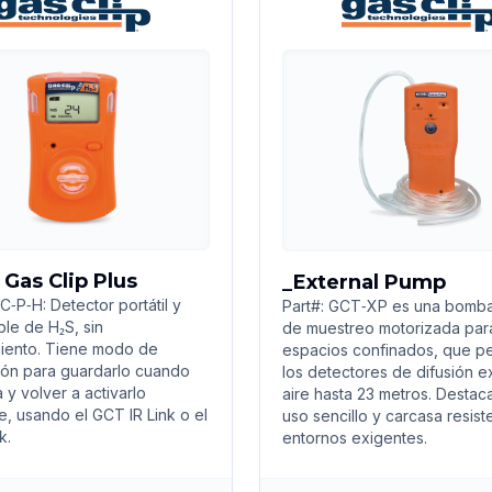
 Gas Clip Plus
_External Pump
C‑P‑H: Detector portátil y
Part#: GCT‑XP es una bomba
le de H₂S, sin
de muestreo motorizada par
iento. Tiene modo de
espacios confinados, que pe
ión para guardarlo cuando
los detectores de difusión e
 y volver a activarlo
aire hasta 23 metros. Destac
e, usando el GCT IR Link o el
uso sencillo y carcasa resist
k.
entornos exigentes.