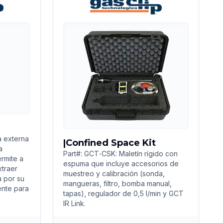
 externa
|Confined Space Kit
a
Part#: GCT‑CSK: Maletín rígido con
rmite a
espuma que incluye accesorios de
xtraer
muestreo y calibración (sonda,
a por su
mangueras, filtro, bomba manual,
ente para
tapas), regulador de 0,5 l/min y GCT
IR Link.