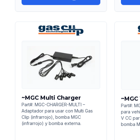
~MGC Multi Charger
~MGC 
Part#: MGC-CHARGER-MULTI –
Part#: 
Adaptador para usar con Multi Gas
para veh
Clip (infrarrojo), bomba MGC
V CC para
(infrarrojo) y bomba externa.
bomba M