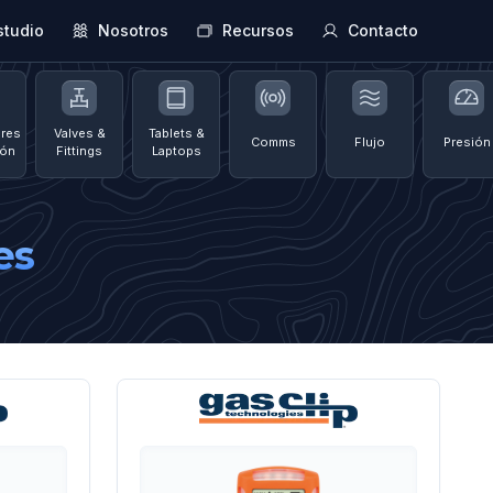
studio
Nosotros
Recursos
Contacto
res
Valves &
Tablets &
Comms
Flujo
Presión
ión
Fittings
Laptops
es