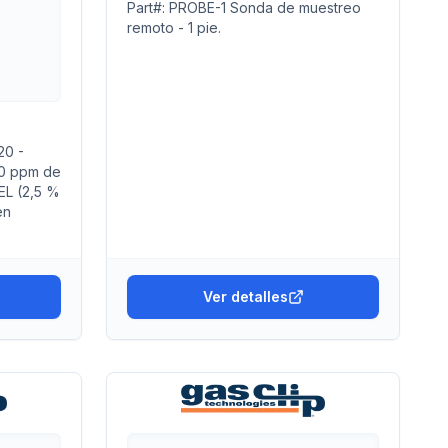
Part#: PROBE-1 Sonda de muestreo
remoto - 1 pie.
20 -
00 ppm de
EL (2,5 %
en
Ver detalles